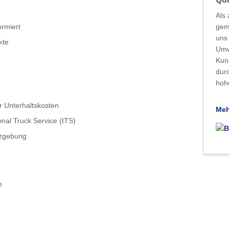
Als 
ormiert
gem
uns 
kte
Umw
Kun
dur
hoh
r Unterhaltskosten
Meh
nal Truck Service (ITS)
tzgebung
n