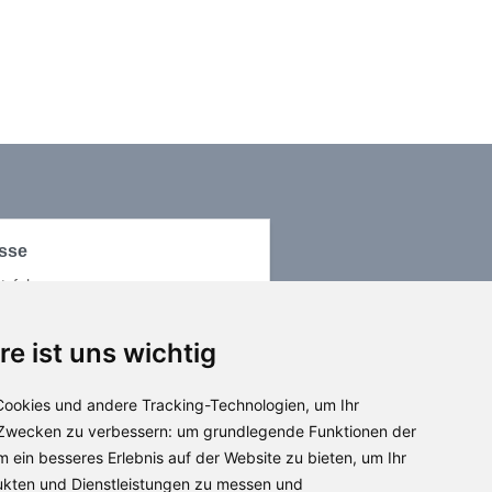
sse
tzfahrzeuge
asta GmbH & Co. KG
ildekamp 4
re ist uns wichtig
 Hohenhameln / Mehrum
ahrt planen mit Google MAPS
ookies und andere Tracking-Technologien, um Ihr
 Zwecken zu verbessern:
um grundlegende Funktionen der
m ein besseres Erlebnis auf der Website zu bieten
,
um Ihr
ukten und Dienstleistungen zu messen und