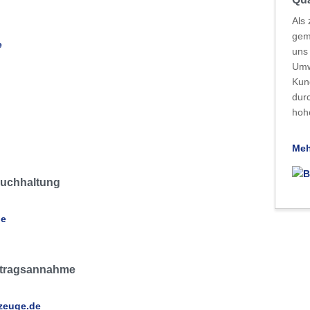
Als 
gem
e
uns 
Umw
Kun
dur
hoh
Meh
Buchhaltung
de
uftragsannahme
zeuge.de