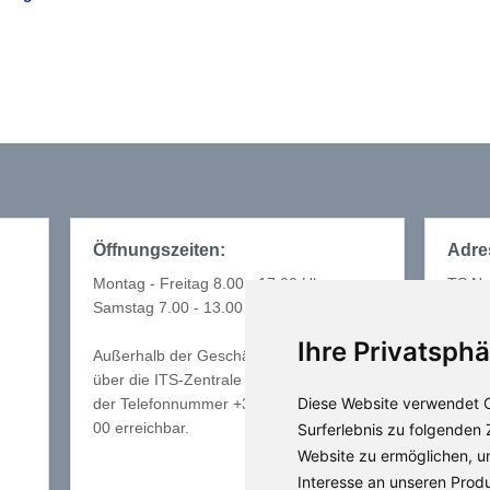
Öffnungszeiten:
Adre
Montag - Freitag 8.00 - 17.00 Uhr
TS Nu
Samstag 7.00 - 13.00 Uhr
Schal
Zum W
Ihre Privatsphä
Außerhalb der Geschäftszeiten sind wir
31249
über die ITS-Zentrale in Eindhoven unter
Anf
Diese Website verwendet C
der Telefonnummer +31 (0) 40 2 14 30
00 erreichbar.
Surferlebnis zu folgenden
Website zu ermöglichen
,
u
Interesse an unseren Prod