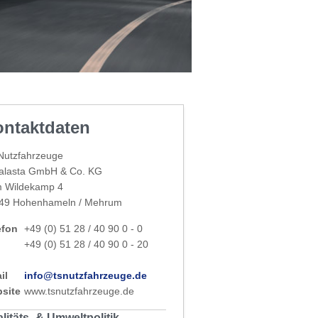
ntaktdaten
Nutzfahrzeuge
alasta GmbH & Co. KG
 Wildekamp 4
49 Hohenhameln / Mehrum
efon
+49 (0) 51 28 / 40 90 0 - 0
+49 (0) 51 28 / 40 90 0 - 20
il
info@tsnutzfahrzeuge.de
site
www.tsnutzfahrzeuge.de
litäts- & Umweltpolitik