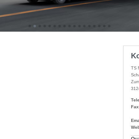
Ko
TS 
Sch
Zum
312
Tel
Fax
Ema
Web
Qua