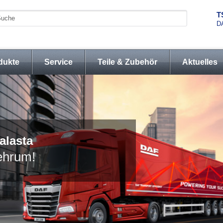
T
D
dukte
Service
Teile & Zubehör
Aktuelles
alasta
ehrum!